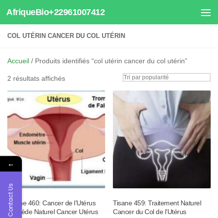
AfriqueBio+22961007412
Au dessous du contenu
COL UTÉRIN CANCER DU COL UTÉRIN
Accueil
/ Produits identifiés “col utérin cancer du col utérin”
Trié
2 résultats affichés
par
popularité
←
Contact Us
Tisane 460: Cancer de l’Utérus
Tisane 459: Traitement Naturel
Remède Naturel Cancer Utérus
Cancer du Col de l’Utérus