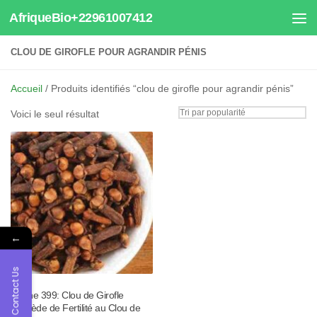
AfriqueBio+22961007412
Au dessous du contenu
CLOU DE GIROFLE POUR AGRANDIR PÉNIS
Accueil
/ Produits identifiés “clou de girofle pour agrandir pénis”
Voici le seul résultat
←
Contact Us
Tisane 399: Clou de Girofle
Remède de Fertilité au Clou de