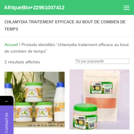
AfriqueBio+22961007412
Au dessous du contenu
CHLAMYDIA TRAITEMENT EFFICACE AU BOUT DE COMBIEN DE
TEMPS
Accueil
/ Produits identifiés “chlamydia traitement efficace au bout
de combien de temps”
Trié
2 résultats affichés
par
popularité
←
Contact Us