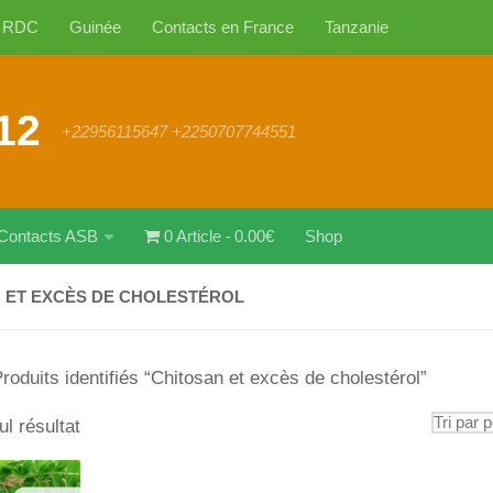
RDC
Guinée
Contacts en France
Tanzanie
12
+22956115647 +2250707744551
Contacts ASB
0 Article
0.00€
Shop
 ET EXCÈS DE CHOLESTÉROL
roduits identifiés “Chitosan et excès de cholestérol”
ul résultat