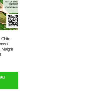
 Chito-
mment
, Maigrir
t
 au