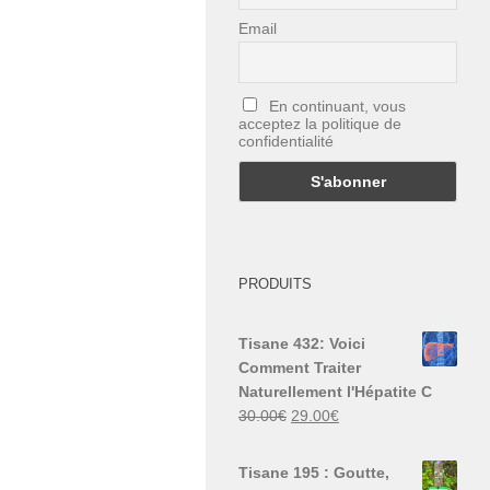
Email
En continuant, vous
acceptez la politique de
confidentialité
PRODUITS
Tisane 432: Voici
Comment Traiter
Naturellement l'Hépatite C
Le
Le
30.00
€
29.00
€
prix
prix
initial
actuel
Tisane 195 : Goutte,
était :
est :