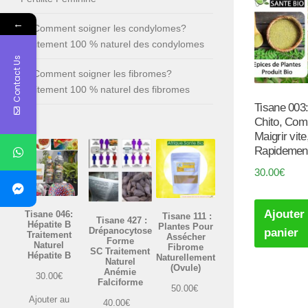
←
Comment soigner les condylomes?
Traitement 100 % naturel des condylomes
Contact Us
Comment soigner les fibromes?
Traitement 100 % naturel des fibromes
Tisane 003:
Chito, Co
Maigrir vite
Rapidemen
30.00
€
Ajouter
Tisane 046:
Tisane 111 :
Tisane 427 :
Hépatite B
Plantes Pour
Drépanocytose
panier
Traitement
Assécher
Forme
Naturel
Fibrome
SC Traitement
Hépatite B
Naturellement
Naturel
(Ovule)
Anémie
30.00
€
Falciforme
50.00
€
Ajouter au
40.00
€