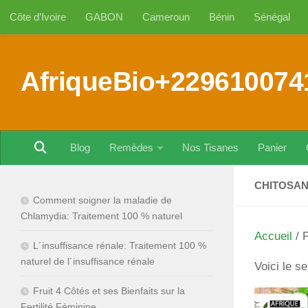
Côte d’Ivoire
GABON
Cameroun
Bénin
Sénégal
Au dessous du contenu
AfriqueBio+229610074
Blog
Remèdes
Nos Tisanes
Panier
CHITOSAN
Comment soigner la maladie de
Chlamydia: Traitement 100 % naturel
Accueil
/ P
L´insuffisance rénale: Traitement 100 %
naturel de l´insuffisance rénale
Voici le se
Fruit 4 Côtés et ses Bienfaits sur la
Fertilité Féminine