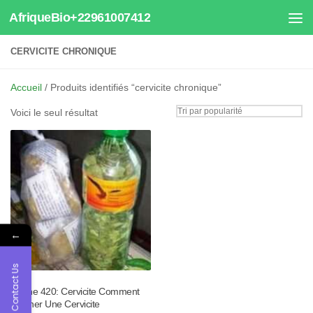
AfriqueBio+22961007412
Au dessous du contenu
CERVICITE CHRONIQUE
Accueil
/ Produits identifiés “cervicite chronique”
Voici le seul résultat
←
Contact Us
Tisane 420: Cervicite Comment
Soigner Une Cervicite