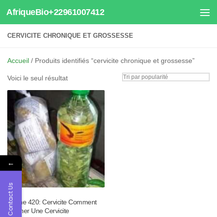
AfriqueBio+22961007412
Au dessous du contenu
CERVICITE CHRONIQUE ET GROSSESSE
Accueil
/ Produits identifiés “cervicite chronique et grossesse”
Voici le seul résultat
←
Contact Us
Tisane 420: Cervicite Comment
Soigner Une Cervicite