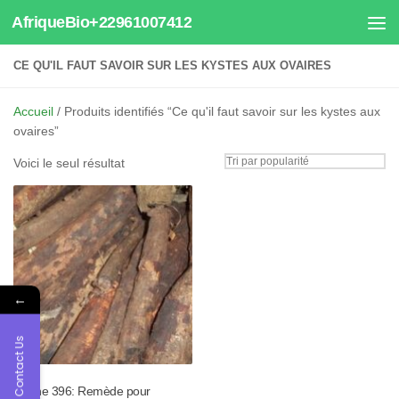
AfriqueBio+22961007412
Au dessous du contenu
CE QU'IL FAUT SAVOIR SUR LES KYSTES AUX OVAIRES
Accueil
/ Produits identifiés “Ce qu'il faut savoir sur les kystes aux
ovaires”
Voici le seul résultat
←
Contact Us
Tisane 396: Remède pour