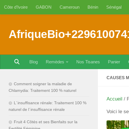
Côte d’Ivoire
GABON
Cameroun
Bénin
Sénégal
Au dessous du contenu
AfriqueBio+229610074
Blog
Remèdes
Nos Tisanes
Panier
CAUSES M
Comment soigner la maladie de
Chlamydia: Traitement 100 % naturel
Accueil
/ 
L´insuffisance rénale: Traitement 100 %
naturel de l´insuffisance rénale
Voici le se
Fruit 4 Côtés et ses Bienfaits sur la
Fertilité Féminine