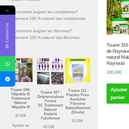
←
Comment soigner les condylomes?
Traitement 100 % naturel des condylomes
Contact Us
Comment soigner les fibromes?
Traitement 100 % naturel des fibromes
Tisane 316 
de Raynau
naturel Mal
Raynaud
200.00
€
Ajouter
Tisane 046:
Tisane 111 :
Tisane 427 :
Hépatite B
Plantes Pour
Drépanocytose
panier
Traitement
Assécher
Forme
Naturel
Fibrome
SC Traitement
Hépatite B
Naturellement
Naturel
(Ovule)
Anémie
30.00
€
Falciforme
50.00
€
Ajouter au
40.00
€