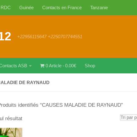
RDC
Guinée
Contacts en France
Tanzanie
12
+22956115647 +2250707744551
Contacts ASB
0 Article
0.00€
Shop
ALADIE DE RAYNAUD
Produits identifiés “CAUSES MALADIE DE RAYNAUD”
ul résultat