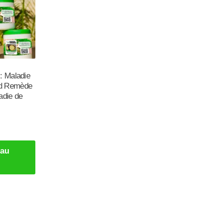
: Maladie
d Remède
adie de
 au