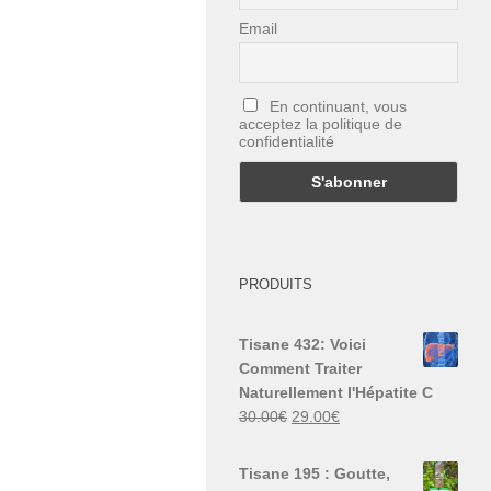
Email
En continuant, vous
acceptez la politique de
confidentialité
PRODUITS
Tisane 432: Voici
Comment Traiter
Naturellement l'Hépatite C
Le
Le
30.00
€
29.00
€
prix
prix
initial
actuel
Tisane 195 : Goutte,
était :
est :