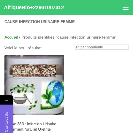
AfriqueBio+22961007412
Au dessous du contenu
CAUSE INFECTION URINAIRE FEMME
Accueil
/ Produits identifiés “cause infection urinaire femme”
Voici le seul résultat
←
Contact Us
Tisane 383 : Infection Urinaire
Traitement Naturel Urétrite