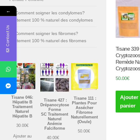
←
Comment soigner les condylomes?
Traitement 100 % naturel des condylomes
Contact Us
Comment soigner les fibromes?
Traitement 100 % naturel des fibromes
Tisane 339 
Cryptozoo
Remède Na
Cryptozoo
50.00
€
Ajouter
Tisane 046:
Tisane 111 :
Tisane 427 :
Hépatite B
Plantes Pour
Drépanocytose
panier
Traitement
Assécher
Forme
Naturel
Fibrome
SC Traitement
Hépatite B
Naturellement
Naturel
(Ovule)
Anémie
30.00
€
Falciforme
50.00
€
Ajouter au
40.00
€