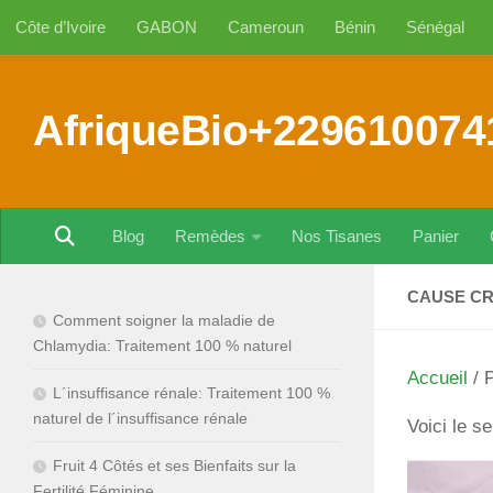
Côte d’Ivoire
GABON
Cameroun
Bénin
Sénégal
Au dessous du contenu
AfriqueBio+229610074
Blog
Remèdes
Nos Tisanes
Panier
CAUSE C
Comment soigner la maladie de
Chlamydia: Traitement 100 % naturel
Accueil
/ 
L´insuffisance rénale: Traitement 100 %
naturel de l´insuffisance rénale
Voici le se
Fruit 4 Côtés et ses Bienfaits sur la
Fertilité Féminine