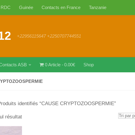
RDC
Guinée
Contacts en France
Tanzanie
12
+22956115647 +2250707744551
Contacts ASB
0 Article
0.00€
Shop
RYPTOZOOSPERMIE
Produits identifiés “CAUSE CRYPTOZOOSPERMIE”
ul résultat