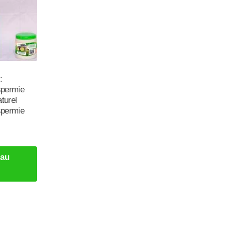
:
spermie
turel
spermie
 au