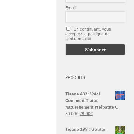
Email
En continuant, vous
acceptez la politique de
confidentialité
PRODUITS
Tisane 432: Voici
Comment Traiter
Naturellement l'Hépatite C
Le
Le
30.00
€
29.00
€
prix
prix
initial
actuel
Tisane 195 : Goutte,
était :
est :