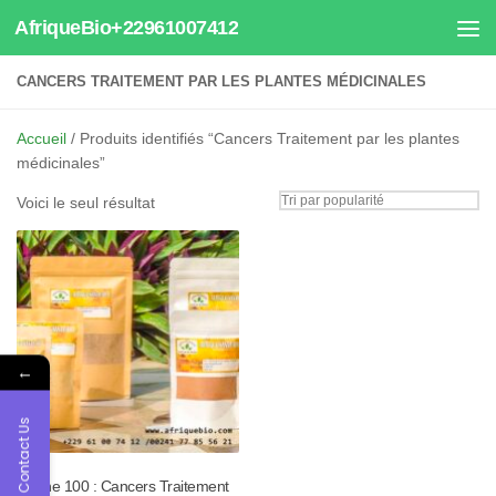
AfriqueBio+22961007412
Au dessous du contenu
CANCERS TRAITEMENT PAR LES PLANTES MÉDICINALES
Accueil
/ Produits identifiés “Cancers Traitement par les plantes
médicinales”
Voici le seul résultat
←
Contact Us
Tisane 100 : Cancers Traitement