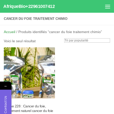
AfriqueBio+22961007412
Au dessous du contenu
CANCER DU FOIE TRAITEMENT CHIMIO
Accueil
/ Produits identifiés “cancer du foie traitement chimio”
Voici le seul résultat
←
Contact Us
Tisane 228 : Cancer du foie,
Traitement naturel cancer du foie