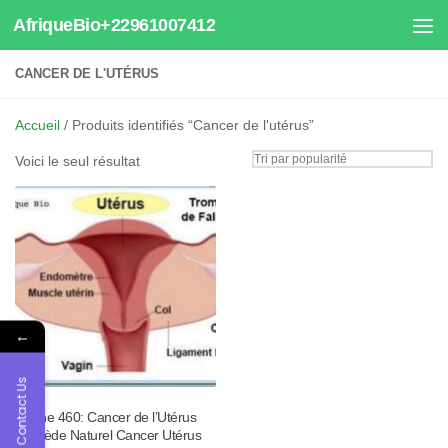
AfriqueBio+22961007412
Au dessous du contenu
CANCER DE L'UTÉRUS
Accueil
/ Produits identifiés “Cancer de l'utérus”
Voici le seul résultat
←
Contact Us
Tisane 460: Cancer de l’Utérus
Remède Naturel Cancer Utérus