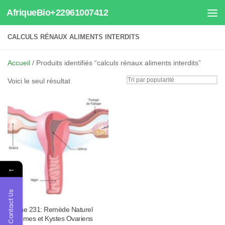
AfriqueBio+22961007412
Au dessous du contenu
CALCULS RÉNAUX ALIMENTS INTERDITS
Accueil
/ Produits identifiés “calculs rénaux aliments interdits”
Voici le seul résultat
←
Contact Us
Tisane 231: Remède Naturel
Fibromes et Kystes Ovariens