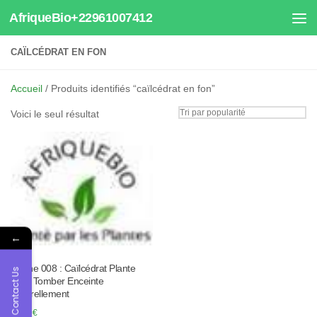
AfriqueBio+22961007412
Au dessous du contenu
CAÏLCÉDRAT EN FON
Accueil
/ Produits identifiés “caïlcédrat en fon”
Voici le seul résultat
←
Tisane 008 : Caïlcédrat Plante
Contact Us
Pour Tomber Enceinte
Naturellement
30.00
€