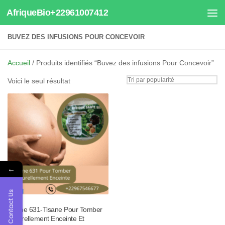
AfriqueBio+22961007412
Au dessous du contenu
BUVEZ DES INFUSIONS POUR CONCEVOIR
Accueil
/ Produits identifiés “Buvez des infusions Pour Concevoir”
Voici le seul résultat
←
Contact Us
Tisane 631-Tisane Pour Tomber
Naturellement Enceinte Et