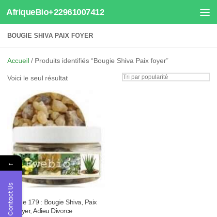
AfriqueBio+22961007412
Au dessous du contenu
BOUGIE SHIVA PAIX FOYER
Accueil
/ Produits identifiés “Bougie Shiva Paix foyer”
Voici le seul résultat
←
Contact Us
Tisane 179 : Bougie Shiva, Paix
au foyer, Adieu Divorce