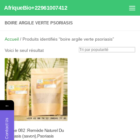
AfriqueBio+22961007412
Au dessous du contenu
BOIRE ARGILE VERTE PSORIASIS
Accueil
/ Produits identifiés “boire argile verte psoriasis”
Voici le seul résultat
←
Contact Us
Tisane 082 :Remède Naturel Du
Psoriasis (savon),Psoriasis