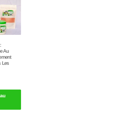
:
e Au
tement
s Les
 au