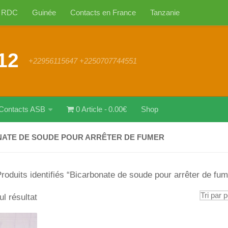
RDC
Guinée
Contacts en France
Tanzanie
12
+22956115647 +2250707744551
Contacts ASB
0 Article
0.00€
Shop
ATE DE SOUDE POUR ARRÊTER DE FUMER
roduits identifiés “Bicarbonate de soude pour arrêter de fum
ul résultat