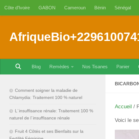
Côte d’Ivoire
GABON
Cameroun
Bénin
Sénégal
Au dessous du contenu
AfriqueBio+229610074
Blog
Remèdes
Nos Tisanes
Panier
BICARBON
Comment soigner la maladie de
Chlamydia: Traitement 100 % naturel
Accueil
/ P
L´insuffisance rénale: Traitement 100 %
naturel de l´insuffisance rénale
Voici le se
Fruit 4 Côtés et ses Bienfaits sur la
Fertilité Féminine