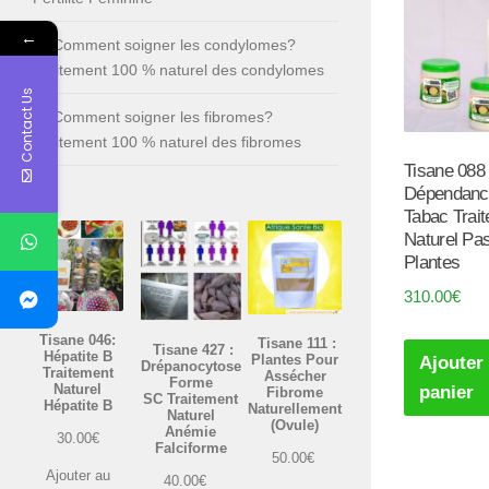
←
Comment soigner les condylomes?
Traitement 100 % naturel des condylomes
Contact Us
Comment soigner les fibromes?
Traitement 100 % naturel des fibromes
Tisane 088 
Dépendanc
Tabac Trai
Naturel Pa
Plantes
310.00
€
Tisane 046:
Tisane 111 :
Tisane 427 :
Hépatite B
Plantes Pour
Ajouter
Drépanocytose
Traitement
Assécher
Forme
Naturel
panier
Fibrome
SC Traitement
Hépatite B
Naturellement
Naturel
(Ovule)
Anémie
30.00
€
Falciforme
50.00
€
Ajouter au
40.00
€