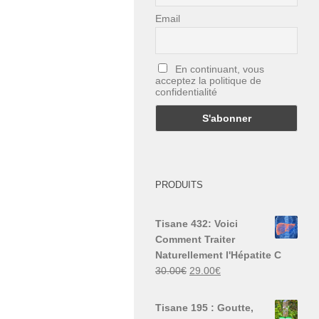
Email
En continuant, vous
acceptez la politique de
confidentialité
PRODUITS
Tisane 432: Voici
Comment Traiter
Naturellement l'Hépatite C
Le
Le
30.00
€
29.00
€
prix
prix
initial
actuel
Tisane 195 : Goutte,
était :
est :