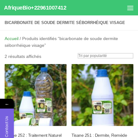
AfriqueBio+22961007412
Au dessous du contenu
BICARBONATE DE SOUDE DERMITE SÉBORRHÉIQUE VISAGE
Accueil
/ Produits identifiés “bicarbonate de soude dermite
séborrhéique visage”
Trié
2 résultats affichés
par
popularité
←
Contact Us
Tisane 252 : Traitement Naturel
Tisane 251 : Dermite, Remède