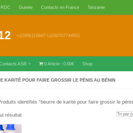
RDC
Guinée
Contacts en France
Tanzanie
12
+22956115647 +2250707744551
Contacts ASB
0 Article
0.00€
Shop
E KARITÉ POUR FAIRE GROSSIR LE PÉNIS AU BÉNIN
roduits identifiés “beurre de karité pour faire grossir le pén
ul résultat