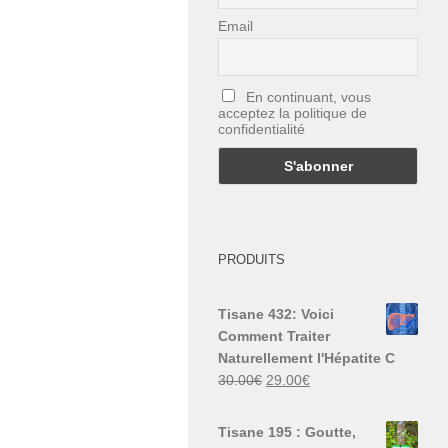
Email
En continuant, vous
acceptez la politique de
confidentialité
PRODUITS
Tisane 432: Voici
Comment Traiter
Naturellement l'Hépatite C
Le
Le
30.00
€
29.00
€
prix
prix
initial
actuel
Tisane 195 : Goutte,
était :
est :