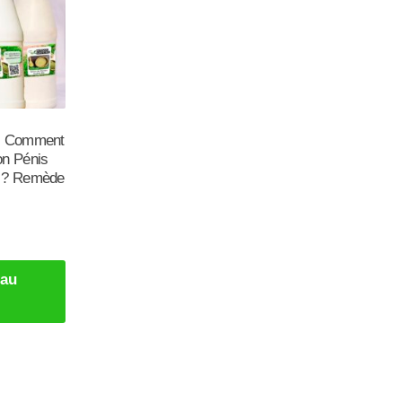
9: Comment
on Pénis
t ? Remède
 au