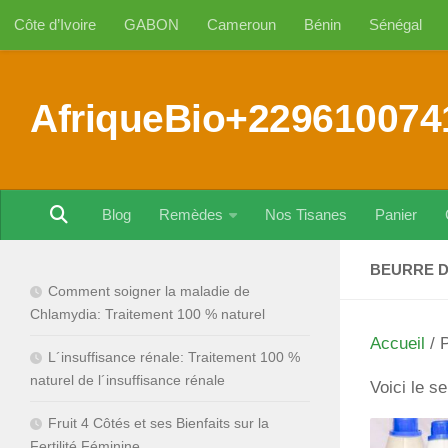
Côte d’Ivoire
GABON
Cameroun
Bénin
Sénégal
Au dessous du contenu
AfriqueBio+229610074
Blog
Remèdes
Nos Tisanes
Panier
BEURRE D
Comment soigner la maladie de
Chlamydia: Traitement 100 % naturel
Accueil
/ P
L´insuffisance rénale: Traitement 100 %
naturel de l´insuffisance rénale
Voici le se
Fruit 4 Côtés et ses Bienfaits sur la
Fertilité Féminine