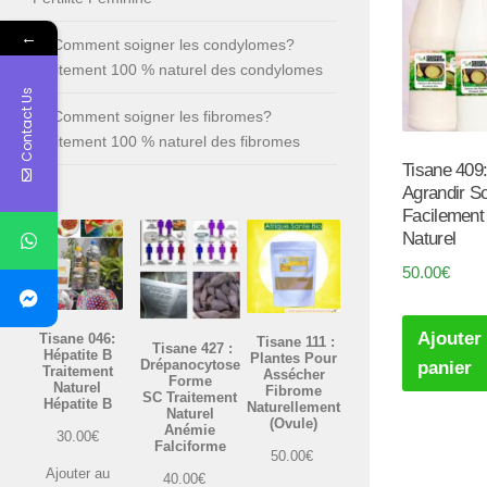
←
Comment soigner les condylomes?
Traitement 100 % naturel des condylomes
Contact Us
Comment soigner les fibromes?
Traitement 100 % naturel des fibromes
Tisane 40
Agrandir S
Facilemen
Naturel
50.00
€
Ajouter
Tisane 046:
Tisane 111 :
Tisane 427 :
Hépatite B
Plantes Pour
Drépanocytose
panier
Traitement
Assécher
Forme
Naturel
Fibrome
SC Traitement
Hépatite B
Naturellement
Naturel
(Ovule)
Anémie
30.00
€
Falciforme
50.00
€
Ajouter au
40.00
€