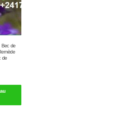
: Bec de
 Remède
c de
 au