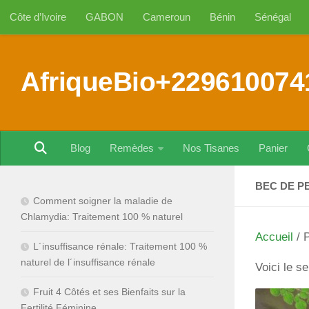
Côte d’Ivoire
GABON
Cameroun
Bénin
Sénégal
Au dessous du contenu
AfriqueBio+229610074
Blog
Remèdes
Nos Tisanes
Panier
BEC DE P
Comment soigner la maladie de
Chlamydia: Traitement 100 % naturel
Accueil
/ P
L´insuffisance rénale: Traitement 100 %
naturel de l´insuffisance rénale
Voici le se
Fruit 4 Côtés et ses Bienfaits sur la
Fertilité Féminine