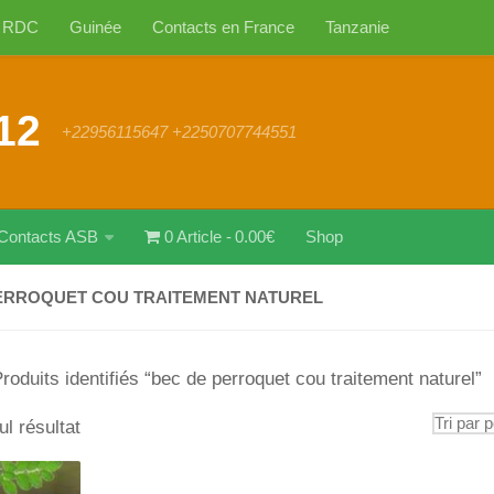
RDC
Guinée
Contacts en France
Tanzanie
12
+22956115647 +2250707744551
Contacts ASB
0 Article
0.00€
Shop
ERROQUET COU TRAITEMENT NATUREL
roduits identifiés “bec de perroquet cou traitement naturel”
ul résultat