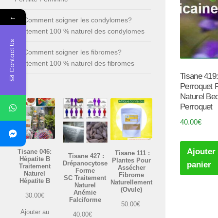
←
Comment soigner les condylomes?
Traitement 100 % naturel des condylomes
Contact Us
Comment soigner les fibromes?
Traitement 100 % naturel des fibromes
Tisane 419
Perroquet
Naturel Be
Perroquet
40.00
€
Ajouter
Tisane 046:
Tisane 111 :
Tisane 427 :
Hépatite B
Plantes Pour
Drépanocytose
panier
Traitement
Assécher
Forme
Naturel
Fibrome
SC Traitement
Hépatite B
Naturellement
Naturel
(Ovule)
Anémie
30.00
€
Falciforme
50.00
€
Ajouter au
40.00
€