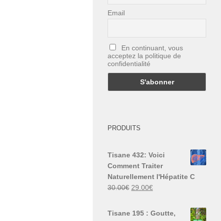
Email
En continuant, vous
acceptez la politique de
confidentialité
PRODUITS
Tisane 432: Voici
Comment Traiter
Naturellement l'Hépatite C
Le
Le
30.00
€
29.00
€
prix
prix
initial
actuel
Tisane 195 : Goutte,
était :
est :