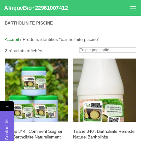
AfriqueBio+22961007412
Au dessous du contenu
BARTHOLINITE PISCINE
Accueil
/ Produits identifiés “bartholinite piscine”
Trié
2 résultats affichés
par
popularité
←
Contact Us
Tisane 344 : Comment Soigner
Tisane 340 : Bartholinite Remède
une Bartholinite Naturellement
Naturel Bartholinite