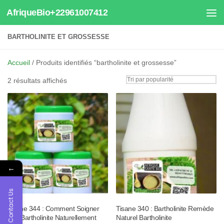
AfriqueBio+22961007412
Au dessous du contenu
BARTHOLINITE ET GROSSESSE
Accueil
/ Produits identifiés “bartholinite et grossesse”
Trié
2 résultats affichés
par
popularité
←
Contact Us
Tisane 344 : Comment Soigner
Tisane 340 : Bartholinite Remède
une Bartholinite Naturellement
Naturel Bartholinite