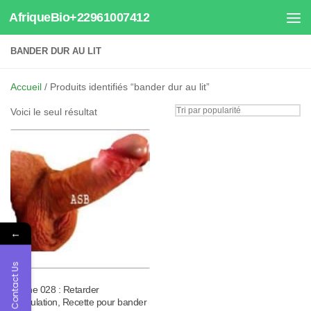
AfriqueBio+22961007412
Au dessous du contenu
BANDER DUR AU LIT
Accueil
/ Produits identifiés “bander dur au lit”
Voici le seul résultat
←
Contact Us
Tisane 028 : Retarder
l’éjaculation, Recette pour bander