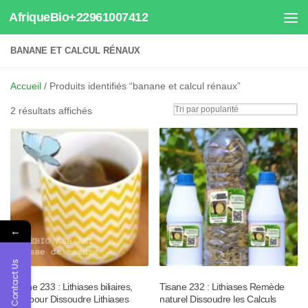
AfriqueBio+22961007412
Au dessous du contenu
BANANE ET CALCUL RÉNAUX
Accueil
/ Produits identifiés “banane et calcul rénaux”
Trié
2 résultats affichés
par
popularité
←
Contact Us
Tisane 233 : Lithiases biliaires,
Tisane 232 : Lithiases Remède
Thé pour Dissoudre Lithiases
naturel Dissoudre les Calculs