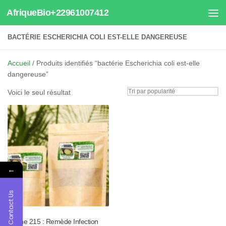
AfriqueBio+22961007412
Au dessous du contenu
BACTÉRIE ESCHERICHIA COLI EST-ELLE DANGEREUSE
Accueil
/ Produits identifiés “bactérie Escherichia coli est-elle
dangereuse”
Voici le seul résultat
←
Contact Us
Tisane 215 : Remède Infection