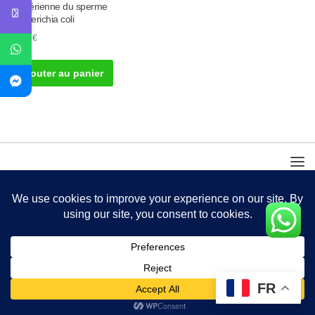
Bactérienne du sperme
Escherichia coli
30.00
€
Ajouter au panier
FR