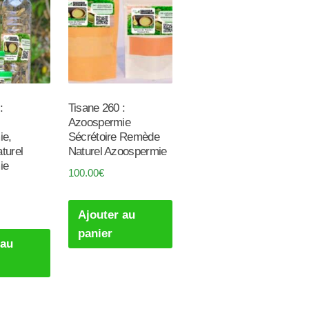
:
Tisane 260 :
Azoospermie
ie,
Sécrétoire Remède
turel
Naturel Azoospermie
ie
100.00
€
Ajouter au
panier
 au