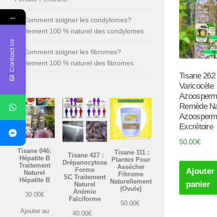
←
Comment soigner les condylomes?
Traitement 100 % naturel des condylomes
Contact Us
Comment soigner les fibromes?
Traitement 100 % naturel des fibromes
Tisane 262 
Varicocèle
Azoosperm
Remède Na
Azoosperm
Excrétoire
50.00
€
Tisane 046:
Tisane 111 :
Tisane 427 :
Hépatite B
Plantes Pour
Drépanocytose
Traitement
Assécher
Forme
Ajouter
Naturel
Fibrome
SC Traitement
Hépatite B
Naturellement
panier
Naturel
(Ovule)
Anémie
30.00
€
Falciforme
50.00
€
Ajouter au
40.00
€