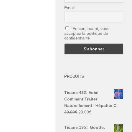
Email
En continuant, vous
acceptez la politique de
confidentialité
PRODUITS
Tisane 432: Voici
Comment Traiter
Naturellement l'Hépatite C
Le
Le
30.00
€
29.00
€
prix
prix
initial
actuel
Tisane 195 : Goutte,
était :
est :