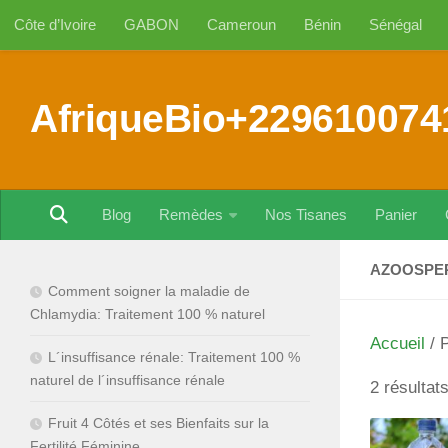
Côte d’Ivoire
GABON
Cameroun
Bénin
Sénégal
Au dessous du contenu
AfriqueBio+229610074
Blog
Remèdes
Nos Tisanes
Panier
AZOOSPER
Comment soigner la maladie de
Chlamydia: Traitement 100 % naturel
Accueil
/ P
L´insuffisance rénale: Traitement 100 %
naturel de l´insuffisance rénale
2 résultat
Fruit 4 Côtés et ses Bienfaits sur la
Fertilité Féminine