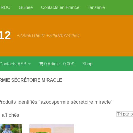
RDC
Guinée
Contacts en France
Tanzanie
12
+22956115647 +2250707744551
Contacts ASB
0 Article
0.00€
Shop
MIE SÉCRÉTOIRE MIRACLE
roduits identifiés “azoospermie sécrétoire miracle”
Trié
s affichés
par
popularité