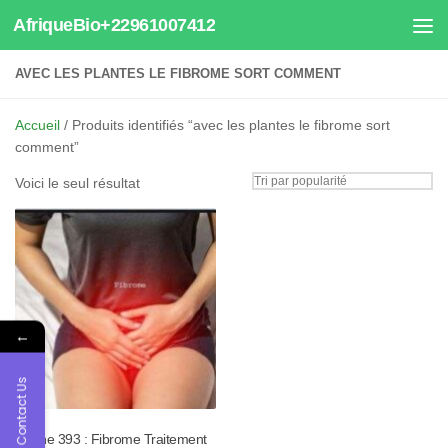
AfriqueBio+22961007412
Au dessous du contenu
AVEC LES PLANTES LE FIBROME SORT COMMENT
Accueil
/ Produits identifiés “avec les plantes le fibrome sort
comment”
Voici le seul résultat
←
Contact Us
Tisane 393 : Fibrome Traitement