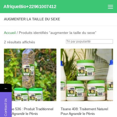
AfriqueBio+22961007412
Au dessous du contenu
AUGMENTER LA TAILLE DU SEXE
Accueil
/ Produits identifiés “augmenter la taille du sexe”
Trié
2 résultats affichés
par
popularité
←
Contact Us
Tisane 536 : Produit Traditionnel
Tisane 408: Traitement Naturel
pour Agrandir le Pénis
Pour Agrandir le Pénis