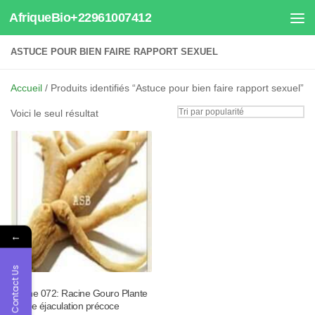
AfriqueBio+22961007412
Au dessous du contenu
ASTUCE POUR BIEN FAIRE RAPPORT SEXUEL
Accueil
/ Produits identifiés “Astuce pour bien faire rapport sexuel”
Voici le seul résultat
←
Contact Us
Tisane 072: Racine Gouro Plante
contre éjaculation précoce