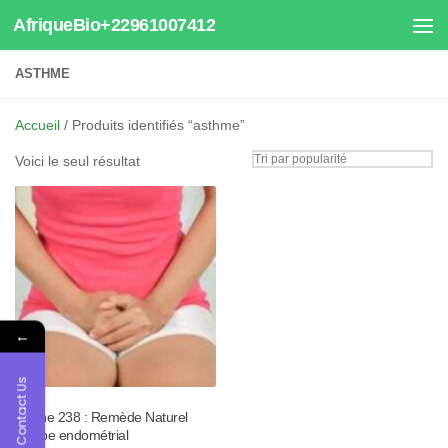
AfriqueBio+22961007412
Au dessous du contenu
ASTHME
Accueil
/ Produits identifiés “asthme”
Voici le seul résultat
←
Contact Us
Tisane 238 : Remède Naturel
Polype endométrial