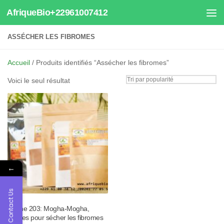
AfriqueBio+22961007412
Au dessous du contenu
ASSÉCHER LES FIBROMES
Accueil
/ Produits identifiés “Assécher les fibromes”
Voici le seul résultat
←
Contact Us
Tisane 203: Mogha-Mogha,
plantes pour sécher les fibromes