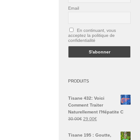
Email
En continuant, vous
acceptez la politique de
confidentialité
PRODUITS
Tisane 432: Voici
Comment Traiter
Naturellement l'Hépatite C
Le
Le
30.00
€
29.00
€
prix
prix
initial
actuel
Tisane 195 : Goutte,
était :
est :