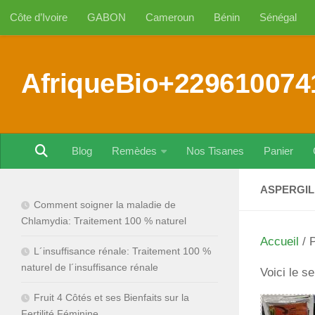
Côte d’Ivoire
GABON
Cameroun
Bénin
Sénégal
Au dessous du contenu
AfriqueBio+229610074
Blog
Remèdes
Nos Tisanes
Panier
ASPERGIL
Comment soigner la maladie de
Chlamydia: Traitement 100 % naturel
Accueil
/ P
L´insuffisance rénale: Traitement 100 %
naturel de l´insuffisance rénale
Voici le se
Fruit 4 Côtés et ses Bienfaits sur la
Fertilité Féminine