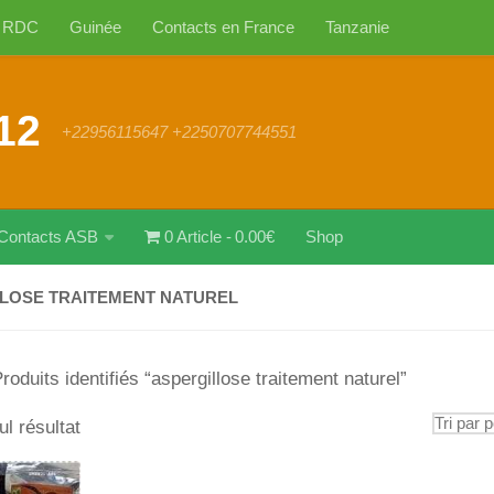
RDC
Guinée
Contacts en France
Tanzanie
12
+22956115647 +2250707744551
Contacts ASB
0 Article
0.00€
Shop
LOSE TRAITEMENT NATUREL
roduits identifiés “aspergillose traitement naturel”
ul résultat