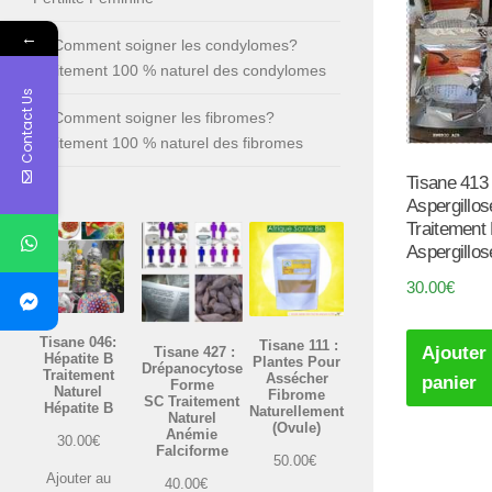
←
Comment soigner les condylomes?
Traitement 100 % naturel des condylomes
Contact Us
Comment soigner les fibromes?
Traitement 100 % naturel des fibromes
Tisane 413 
Aspergillos
Traitement 
Aspergillos
30.00
€
Tisane 046:
Tisane 111 :
Ajouter
Tisane 427 :
Hépatite B
Plantes Pour
Drépanocytose
Traitement
Assécher
panier
Forme
Naturel
Fibrome
SC Traitement
Hépatite B
Naturellement
Naturel
(Ovule)
Anémie
30.00
€
Falciforme
50.00
€
Ajouter au
40.00
€