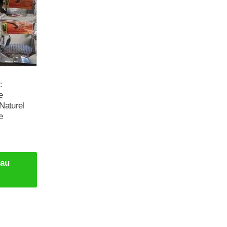
:
e
Naturel
e
 au