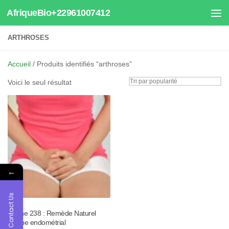
AfriqueBio+22961007412
Au dessous du contenu
ARTHROSES
Accueil
/ Produits identifiés “arthroses”
Voici le seul résultat
←
Contact Us
Tisane 238 : Remède Naturel
Polype endométrial