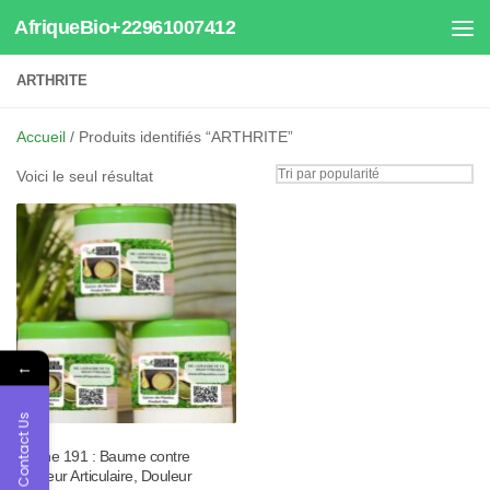
AfriqueBio+22961007412
Au dessous du contenu
ARTHRITE
Accueil
/ Produits identifiés “ARTHRITE”
Voici le seul résultat
←
Contact Us
Tisane 191 : Baume contre
Douleur Articulaire, Douleur