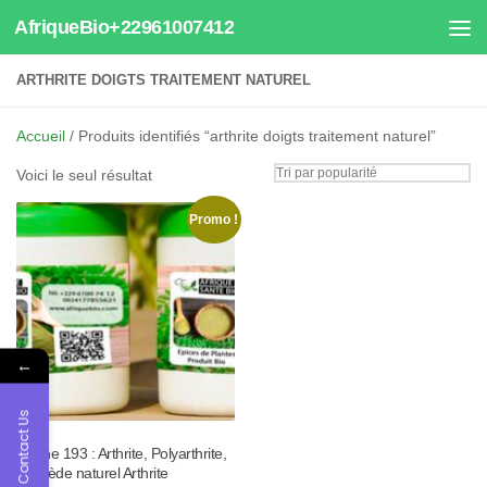
AfriqueBio+22961007412
Au dessous du contenu
ARTHRITE DOIGTS TRAITEMENT NATUREL
Accueil
/ Produits identifiés “arthrite doigts traitement naturel”
Voici le seul résultat
Promo !
←
Contact Us
Tisane 193 : Arthrite, Polyarthrite,
Remède naturel Arthrite