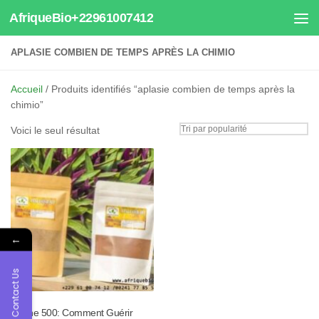
AfriqueBio+22961007412
Au dessous du contenu
APLASIE COMBIEN DE TEMPS APRÈS LA CHIMIO
Accueil
/ Produits identifiés “aplasie combien de temps après la
chimio”
Voici le seul résultat
←
Contact Us
Tisane 500: Comment Guérir