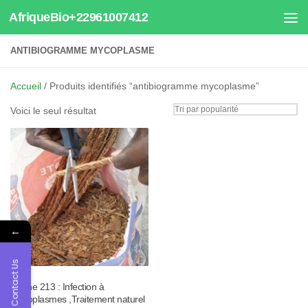
AfriqueBio+22961007412
Au dessous du contenu
ANTIBIOGRAMME MYCOPLASME
Accueil
/ Produits identifiés “antibiogramme mycoplasme”
Voici le seul résultat
←
Contact Us
Tisane 213 : Infection à
Mycoplasmes ,Traitement naturel