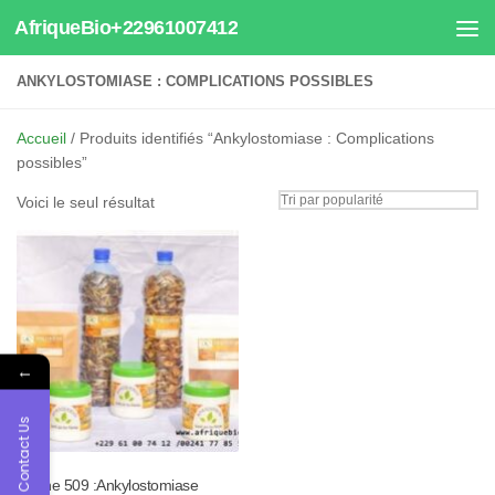
AfriqueBio+22961007412
Au dessous du contenu
ANKYLOSTOMIASE : COMPLICATIONS POSSIBLES
Accueil
/ Produits identifiés “Ankylostomiase : Complications
possibles”
Voici le seul résultat
←
Contact Us
Tisane 509 :Ankylostomiase