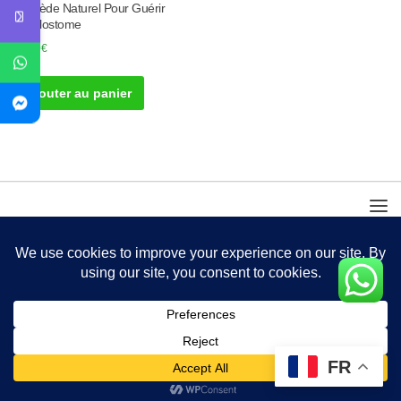
Remède Naturel Pour Guérir
Ankylostome
50.00
€
Ajouter au panier
FR