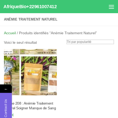
AfriqueBio+22961007412
Au dessous du contenu
ANÉMIE TRAITEMENT NATUREL
Accueil
/ Produits identifiés “Anémie Traitement Naturel”
Voici le seul résultat
←
Contact Us
Tisane 208 : Anémie Traitement
Naturel Soigner Manque de Sang
30.00
€