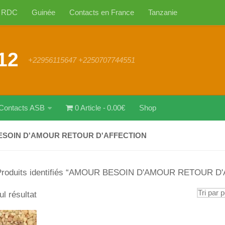
RDC
Guinée
Contacts en France
Tanzanie
12
+22956115647 +2250707744551
Contacts ASB
0 Article
0.00€
Shop
SOIN D'AMOUR RETOUR D'AFFECTION
Produits identifiés “AMOUR BESOIN D'AMOUR RETOUR D
ul résultat