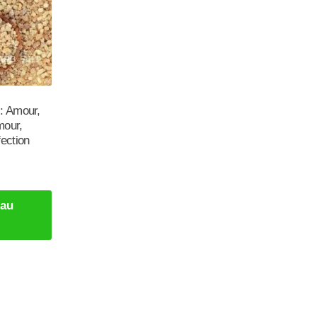
: Amour,
mour,
fection
 au