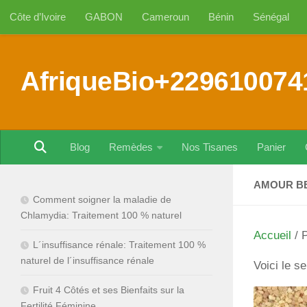
Côte d’Ivoire
GABON
Cameroun
Bénin
Sénégal
Au dessous du contenu
AfriqueBio+229610074
Blog
Remèdes
Nos Tisanes
Panier
AMOUR BE
Comment soigner la maladie de
Chlamydia: Traitement 100 % naturel
Accueil
/ 
L´insuffisance rénale: Traitement 100 %
naturel de l´insuffisance rénale
Voici le se
Fruit 4 Côtés et ses Bienfaits sur la
Fertilité Féminine