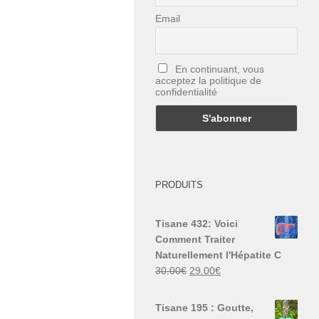
Email
En continuant, vous
acceptez la politique de
confidentialité
PRODUITS
Tisane 432: Voici
Comment Traiter
Naturellement l'Hépatite C
Le
Le
30.00
€
29.00
€
prix
prix
initial
actuel
Tisane 195 : Goutte,
était :
est :