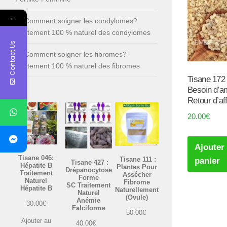
←
Comment soigner les condylomes?
Traitement 100 % naturel des condylomes
Contact Us
Comment soigner les fibromes?
Traitement 100 % naturel des fibromes
Tisane 172 
Besoin d’a
Retour d’af
20.00
€
Ajouter
Tisane 046:
Tisane 111 :
panier
Tisane 427 :
Hépatite B
Plantes Pour
Drépanocytose
Traitement
Assécher
Forme
Naturel
Fibrome
SC Traitement
Hépatite B
Naturellement
Naturel
(Ovule)
Anémie
30.00
€
Falciforme
50.00
€
Ajouter au
40.00
€