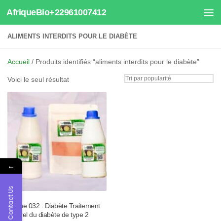
AfriqueBio+22961007412
Au dessous du contenu
ALIMENTS INTERDITS POUR LE DIABÈTE
Accueil
/ Produits identifiés “aliments interdits pour le diabète”
Voici le seul résultat
←
Contact Us
Tisane 032 : Diabète Traitement
naturel du diabète de type 2