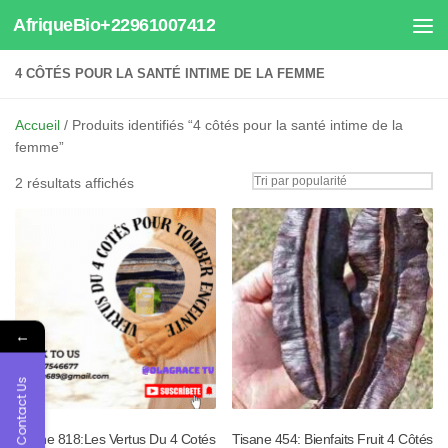
AfriqueBio+22961007412
Au dessous du contenu
4 CÔTÉS POUR LA SANTÉ INTIME DE LA FEMME
Accueil
/ Produits identifiés “4 côtés pour la santé intime de la
femme”
Trié
2 résultats affichés
par
popularité
←
Contact Us
Tisane 818:Les Vertus Du 4 Cotés
Tisane 454: Bienfaits Fruit 4 Côtés