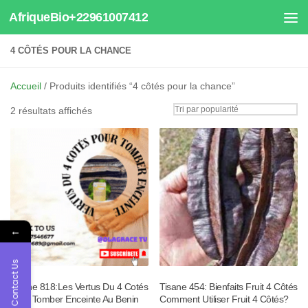
AfriqueBio+22961007412
Au dessous du contenu
4 CÔTÉS POUR LA CHANCE
Accueil
/ Produits identifiés “4 côtés pour la chance”
Trié
2 résultats affichés
par
popularité
←
Contact Us
Tisane 818:Les Vertus Du 4 Cotés
Tisane 454: Bienfaits Fruit 4 Côtés
Pour Tomber Enceinte Au Benin
Comment Utiliser Fruit 4 Côtés?