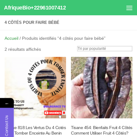
AfriqueBio+22961007412
Au dessous du contenu
4 CÔTÉS POUR FAIRE BÉBÉ
Accueil
/ Produits identifiés “4 côtés pour faire bébé”
Trié
2 résultats affichés
par
popularité
←
Contact Us
Tisane 818:Les Vertus Du 4 Cotés
Tisane 454: Bienfaits Fruit 4 Côtés
Pour Tomber Enceinte Au Benin
Comment Utiliser Fruit 4 Côtés?