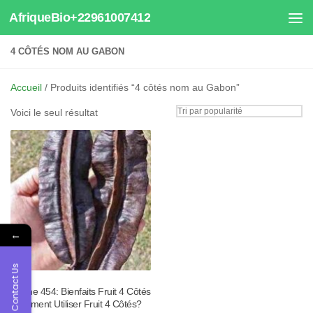
AfriqueBio+22961007412
Au dessous du contenu
4 CÔTÉS NOM AU GABON
Accueil
/ Produits identifiés “4 côtés nom au Gabon”
Voici le seul résultat
←
Contact Us
Tisane 454: Bienfaits Fruit 4 Côtés
Comment Utiliser Fruit 4 Côtés?