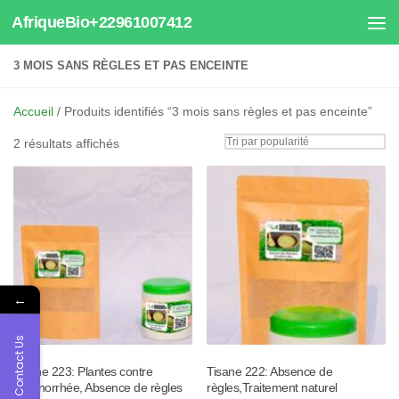
AfriqueBio+22961007412
Au dessous du contenu
3 MOIS SANS RÈGLES ET PAS ENCEINTE
Accueil
/ Produits identifiés “3 mois sans règles et pas enceinte”
Trié
2 résultats affichés
par
popularité
←
Contact Us
Tisane 223: Plantes contre
Tisane 222: Absence de
Aménorrhée, Absence de règles
règles,Traitement naturel