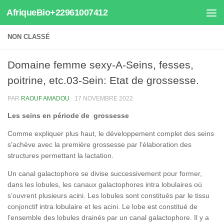
AfriqueBio+22961007412
Au dessous du contenu
NON CLASSÉ
Domaine femme sexy-A-Seins, fesses,
poitrine, etc.03-Sein: Etat de grossesse.
PAR
RAOUF AMADOU
·
17 NOVEMBRE 2022
Les seins en période de grossesse
Comme expliquer plus haut, le développement complet des seins
s’achève avec la première grossesse par l’élaboration des
structures permettant la lactation.
Un canal galactophore se divise successivement pour former,
dans les lobules, les canaux galactophores intra lobulaires où
s’ouvrent plusieurs acini. Les lobules sont constitués par le tissu
conjonctif intra lobulaire et les acini. Le lobe est constitué de
l’ensemble des lobules drainés par un canal galactophore. Il y a