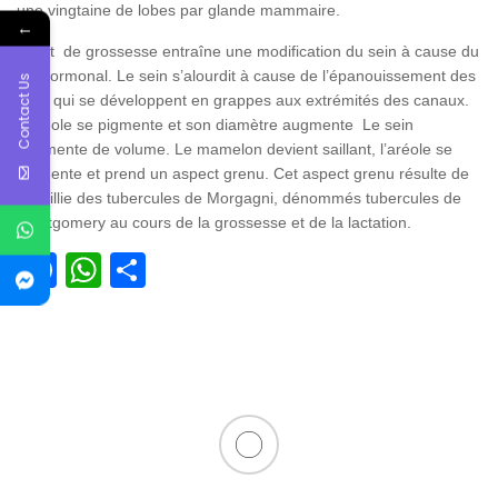
une vingtaine de lobes par glande mammaire.
←
L’état de grossesse entraîne une modification du sein à cause du
pic hormonal. Le sein s’alourdit à cause de l’épanouissement des
Contact Us
acini qui se développent en grappes aux extrémités des canaux.
L’aréole se pigmente et son diamètre augmente Le sein
augmente de volume. Le mamelon devient saillant, l’aréole se
pigmente et prend un aspect grenu. Cet aspect grenu résulte de
la saillie des tubercules de Morgagni, dénommés tubercules de
Montgomery au cours de la grossesse et de la lactation.
Facebook
WhatsApp
Partager