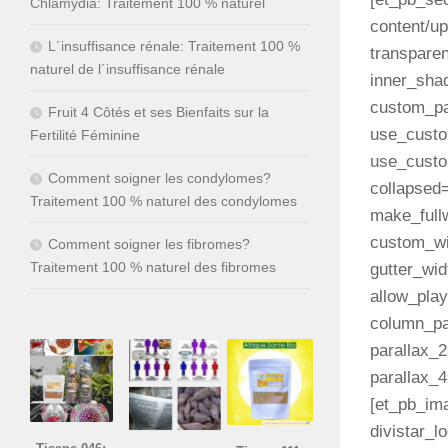
Chlamydia: Traitement 100 % naturel
content/u
L´insuffisance rénale: Traitement 100 %
transpare
naturel de l´insuffisance rénale
inner_shad
custom_pa
Fruit 4 Côtés et ses Bienfaits sur la
use_custo
Fertilité Féminine
use_custom
Comment soigner les condylomes?
collapsed
Traitement 100 % naturel des condylomes
make_fullw
custom_wi
Comment soigner les fibromes?
Traitement 100 % naturel des fibromes
gutter_wi
allow_play
column_pa
parallax_2
parallax_4
[et_pb_im
divistar_l