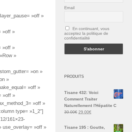
Email
layer_pause= »off »
En continuant, vous
 »off »
acceptez la politique de
confidentialité
 »off »
 »Row »
stom_gutter= »on »
PRODUITS
on »
make_equal= »off »
Tisane 432: Voici
 »off »
Comment Traiter
llax_method_3= »off »
Naturellement l'Hépatite C
_column type= »1_2″]
Le
Le
30.00
€
29.00
€
prix
prix
/12/161×23-
initial
actuel
» use_overlay= »off »
Tisane 195 : Goutte,
était :
est :