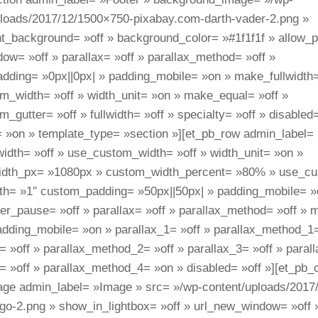
ploads/2017/12/1500×750-pixabay.com-darth-vader-2.png »
nt_background= »off » background_color= »#1f1f1f » allow_p
ow= »off » parallax= »off » parallax_method= »off »
dding= »0px||0px| » padding_mobile= »on » make_fullwidth=
m_width= »off » width_unit= »on » make_equal= »off »
_gutter= »off » fullwidth= »off » specialty= »off » disabled=
= »on » template_type= »section »][et_pb_row admin_label=
idth= »off » use_custom_width= »off » width_unit= »on »
dth_px= »1080px » custom_width_percent= »80% » use_cu
dth= »1″ custom_padding= »50px||50px| » padding_mobile= »
er_pause= »off » parallax= »off » parallax_method= »off » 
dding_mobile= »on » parallax_1= »off » parallax_method_1=
= »off » parallax_method_2= »off » parallax_3= »off » para
= »off » parallax_method_4= »on » disabled= »off »][et_pb
age admin_label= »Image » src= »/wp-content/uploads/2017
ogo-2.png » show_in_lightbox= »off » url_new_window= »off 