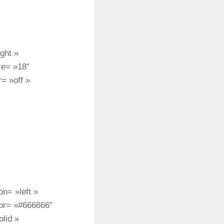
ght »
ize= »18″
r= »off »
n= »left »
lor= »#666666″
lid »