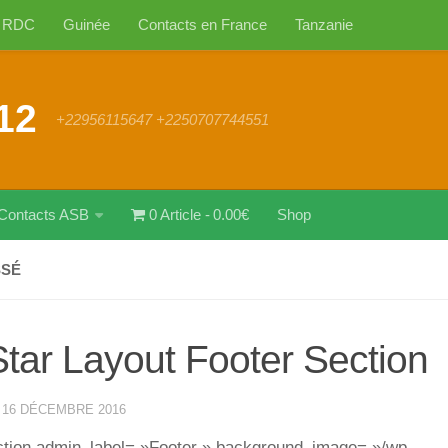
RDC
Guinée
Contacts en France
Tanzanie
12
+22956115647 +2250707744551
Contacts ASB
0 Article
0.00€
Shop
SSÉ
Star Layout Footer Section
·
16 DÉCEMBRE 2016
ction admin_label= »Footer » background_image= »/wp-