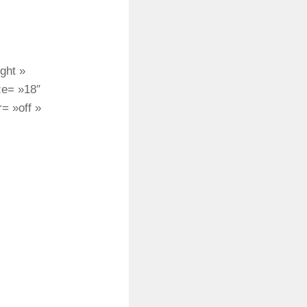
ght »
ize= »18″
r= »off »