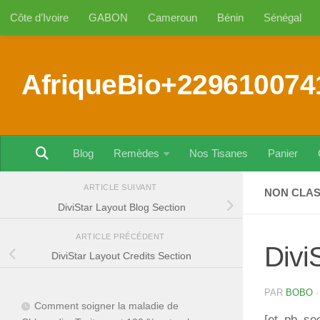
Côte d’Ivoire
GABON
Cameroun
Bénin
Sénégal
Au dessous du contenu
AfriqueBio+229610074
Blog
Remèdes
Nos Tisanes
Panier
ARTICLE SUIVANT
NON CLA
DiviStar Layout Blog Section
ARTICLE PRÉCÉDENT
Divi
DiviStar Layout Credits Section
PAR
BOBO
Comment soigner la maladie de
[et_pb_se