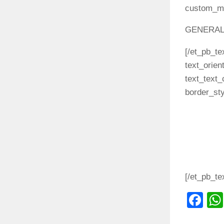
custom_mar
GENERA
[/et_pb_te
text_orien
text_text_
border_sty
Help Cent
Terms
Image Lic
Contact U
[/et_pb_te
Fa