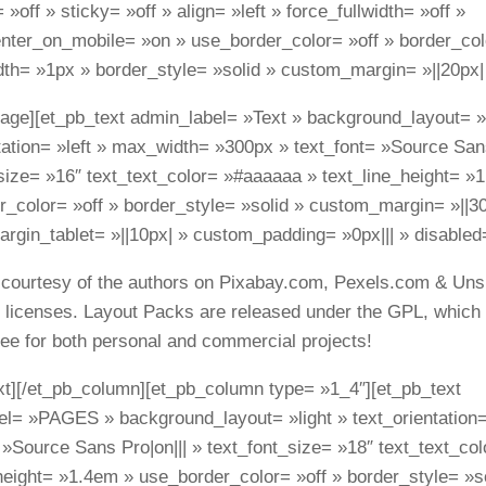
 »off » sticky= »off » align= »left » force_fullwidth= »off »
ter_on_mobile= »on » use_border_color= »off » border_color
th= »1px » border_style= »solid » custom_margin= »||20px| 
age][et_pb_text admin_label= »Text » background_layout= »l
tation= »left » max_width= »300px » text_font= »Source Sans
size= »16″ text_text_color= »#aaaaaa » text_line_height= »
_color= »off » border_style= »solid » custom_margin= »||30
gin_tablet= »||10px| » custom_padding= »0px||| » disabled=
 courtesy of the authors on Pixabay.com, Pexels.com & Uns
e licenses. Layout Packs are released under the GPL, whic
ree for both personal and commercial projects!
xt][/et_pb_column][et_pb_column type= »1_4″][et_pb_text
l= »PAGES » background_layout= »light » text_orientation= 
 »Source Sans Pro|on||| » text_font_size= »18″ text_text_co
height= »1.4em » use_border_color= »off » border_style= »so