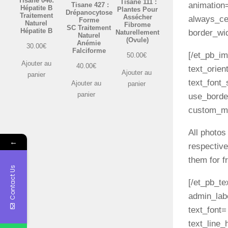
Tisane 046:
Tisane 111 :
animation=
Tisane 427 :
Hépatite B
Plantes Pour
Drépanocytose
Traitement
Assécher
always_cen
Forme
Naturel
Fibrome
SC Traitement
Hépatite B
border_wid
Naturellement
Naturel
(Ovule)
Anémie
30.00
€
Falciforme
[/et_pb_im
50.00
€
Ajouter au
40.00
€
text_orien
Ajouter au
panier
text_font_
Ajouter au
panier
panier
use_border
custom_mar
All photos
←
respectiv
them for f
Contact Us
[/et_pb_te
admin_labe
text_font=
text_line_