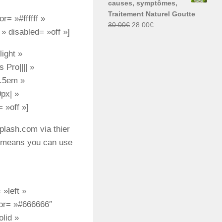
causes, symptômes,
30.00€.
29.00€.
Traitement Naturel Goutte
= »#ffffff »
Le
Le
30.00
€
28.00
€
» disabled= »off »]
prix
prix
initial
actuel
ight »
était :
est :
 Pro|||| »
30.00€.
28.00€.
1.5em »
px| »
 »off »]
plash.com via thier
h means you can use
»left »
lor= »#666666″
lid »