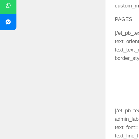
custom_mar
PAGES
[/et_pb_te
text_orien
text_text_
border_sty
About
News
Leaks
Games
[/et_pb_te
admin_lab
text_font=
text_line_