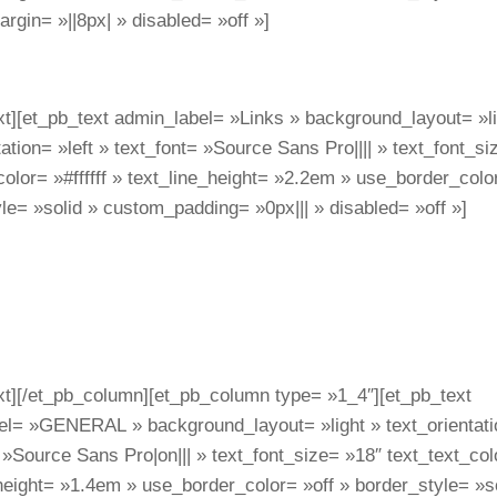
gin= »||8px| » disabled= »off »]
xt][et_pb_text admin_label= »Links » background_layout= »li
tation= »left » text_font= »Source Sans Pro|||| » text_font_s
color= »#ffffff » text_line_height= »2.2em » use_border_colo
le= »solid » custom_padding= »0px||| » disabled= »off »]
xt][/et_pb_column][et_pb_column type= »1_4″][et_pb_text
el= »GENERAL » background_layout= »light » text_orientatio
 »Source Sans Pro|on||| » text_font_size= »18″ text_text_co
height= »1.4em » use_border_color= »off » border_style= »so