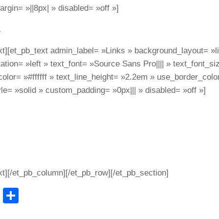
gin= »||8px| » disabled= »off »]
L
xt][et_pb_text admin_label= »Links » background_layout= »li
tation= »left » text_font= »Source Sans Pro|||| » text_font_s
color= »#ffffff » text_line_height= »2.2em » use_border_colo
le= »solid » custom_padding= »0px||| » disabled= »off »]
er
enses
s
xt][/et_pb_column][/et_pb_row][/et_pb_section]
cebook
WhatsApp
Partager